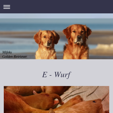
Mifeks
Golden Retriever
E - Wurf